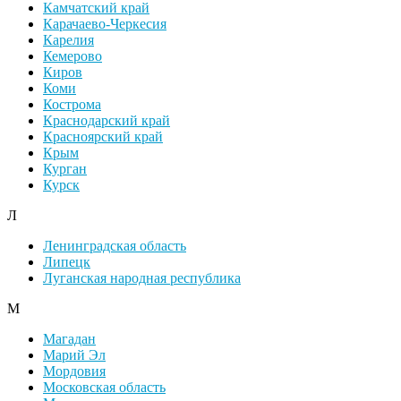
Камчатский край
Карачаево-Черкесия
Карелия
Кемерово
Киров
Коми
Кострома
Краснодарский край
Красноярский край
Крым
Курган
Курск
Л
Ленинградская область
Липецк
Луганская народная республика
М
Магадан
Марий Эл
Мордовия
Московская область