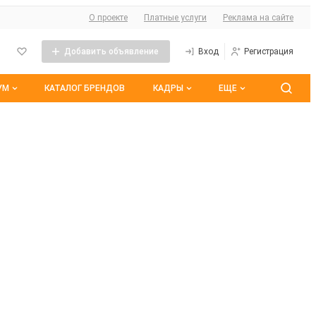
О сайте
О проекте
Платные услуги
Реклама на сайте
Добавить объявление
Вход
Регистрация
УМ
КАТАЛОГ БРЕНДОВ
КАДРЫ
ЕЩЕ
 темы
Контакты
Все вакансии
ранные
Все резюме
оим участием