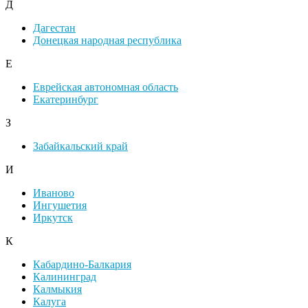
Д
Дагестан
Донецкая народная республика
Е
Еврейская автономная область
Екатеринбург
З
Забайкальский край
И
Иваново
Ингушетия
Иркутск
К
Кабардино-Балкария
Калининград
Калмыкия
Калуга