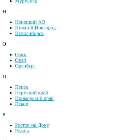
Мурманск
Н
Ненецкий АО
Нижний Новгород
Новосибирск
О
Омск
Орел
Оренбург
П
Пенза
Пермский край
Приморский край
Псков
Р
Ростов-на-Дону
Рязань