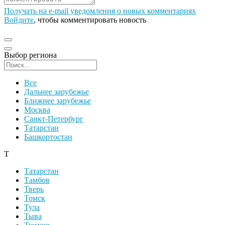
Получать на e‑mail уведомления о новых комментариях
Войдите
, чтобы комментировать новость
Выбор региона
Поиск региона
Все
Дальнее зарубежье
Ближнее зарубежье
Москва
Санкт-Петербург
Татарстан
Башкортостан
Т
Татарстан
Тамбов
Тверь
Томск
Тула
Тыва