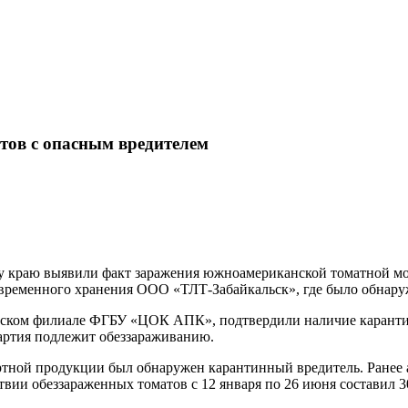
тов с опасным вредителем
 краю выявили факт заражения южноамериканской томатной молью
временного хранения ООО «ТЛТ-Забайкальск», где было обнару
льском филиале ФГБУ «ЦОК АПК», подтвердили наличие каранти
артия подлежит обеззараживанию.
портной продукции был обнаружен карантинный вредитель. Ранее
вии обеззараженных томатов с 12 января по 26 июня составил 30