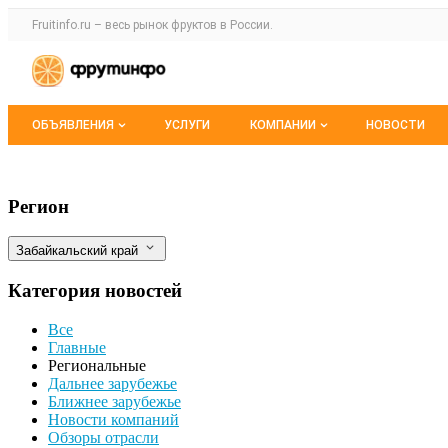
Раздел навигации по сайту fruitinfo.ru
Fruitinfo.ru – весь
рынок фруктов
в России.
Авторизация и меню пользователя
Навигация по разделам сайта fruitinfo.ru
ОБЪЯВЛЕНИЯ
УСЛУГИ
КОМПАНИИ
НОВОСТИ
Все объявления
Каталог компаний
В Забайкалье обнаружена партия китай
Фильтры
Регион
Мои объявления
О каталоге компаний
Забайкальский край
Премиум размещение
Категория новостей
Все
Главные
Региональные
Дальнее зарубежье
Ближнее зарубежье
Новости компаний
Обзоры отрасли