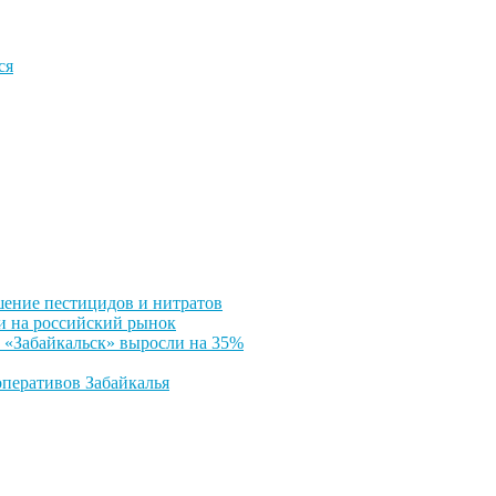
ся
шение пестицидов и нитратов
ли на российский рынок
з «Забайкальск» выросли на 35%
оперативов Забайкалья